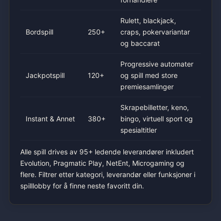
Rulett, blackjack,
Bordspill
250+
craps, pokervariantar
og baccarat
Progressive automater
Jackpotspill
120+
og spill med store
premiesamlinger
Skrapebilletter, keno,
Instant & Annet
380+
bingo, virtuell sport og
spesialtitler
Alle spill drives av 95+ ledende leverandører inkludert
Evolution, Pragmatic Play, NetEnt, Microgaming og
flere. Filtrer etter kategori, leverandør eller funksjoner i
spilllobby for å finne neste favoritt din.