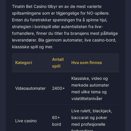
Tinatin Bet Casino tilbyr en av de mest varierte
spillsamlingene som er tilgjengelige for NO-spillere.
Enten du foretrekker spenningen fra å spinne hjul,
strategien i bordspill eller autentisiteten fra live-
forhandlere, finner du titler fra bransjens mest pålitelige
leverandører. Bla gjennom automater, live casino-bord,
klassiske spill og mer.
Antall
Kategori
Hva som finnes
spill
Klassiske, video og
merkede automater
Videoautomater
2400+
med ulike tema og
volatilitetsnivåer
Live rulett, blackjack,
60+
baccarat og poker
Live casino
bord
med profesjonelle
forhandlere