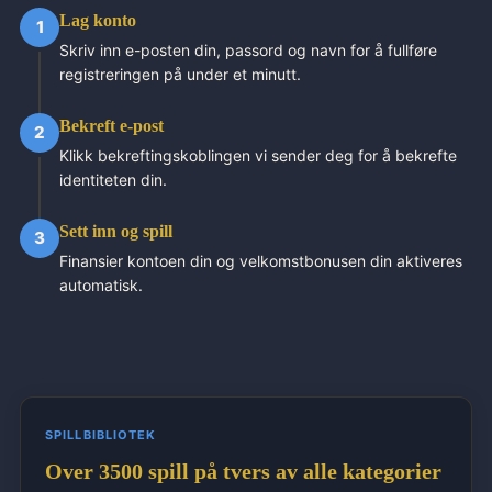
Lag konto
1
Skriv inn e-posten din, passord og navn for å fullføre
registreringen på under et minutt.
Bekreft e-post
2
Klikk bekreftingskoblingen vi sender deg for å bekrefte
identiteten din.
Sett inn og spill
3
Finansier kontoen din og velkomstbonusen din aktiveres
automatisk.
SPILLBIBLIOTEK
Over 3500 spill på tvers av alle kategorier