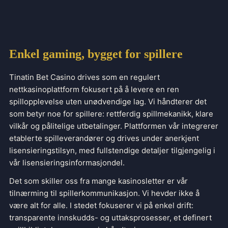
Enkel gaming, bygget for spillere
Tinatin Bet Casino drives som en regulert
nettkasinoplattform fokusert på å levere en ren
spillopplevelse uten unødvendige lag. Vi håndterer det
som betyr noe for spillere: rettferdig spillmekanikk, klare
vilkår og pålitelige utbetalinger. Plattformen vår integrerer
etablerte spilleverandører og drives under anerkjent
lisensieringstilsyn, med fullstendige detaljer tilgjengelig i
vår lisensieringsinformasjondel.
Det som skiller oss fra mange kasinosletter er vår
tilnærming til spillerkommunikasjon. Vi hevder ikke å
være alt for alle. I stedet fokuserer vi på enkel drift:
transparente innskudds- og uttaksprosesser, et definert