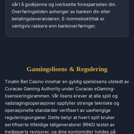
vårt å godkjenne og iverksette forespørselen din.
Overføringstiden avhenger av banken din eller
betalingsleverandøren. E-lommeboktiltak er
vanligvis raskere enn bankoverføringer.
Gamingslisens & Regulering
Tinatin Bet Casino innehar en gyldig spelslisens utstedt av
Curacao Gaming Authority under Curacao eGaming-
lisensieringsrammen. Vår lisens krever at alle spill og
vadslagingsoperasjoner oppfyller strenge tekniske og
operasjonelle standarder verifisert av uavhengige
reguleringsorganer. Dette betyr at hvert spill bruker
sertifiserte tilfeldige tallgeneratorer (RNG) testet av
tredjeparts revisorer, og dine kontomidler holdes på