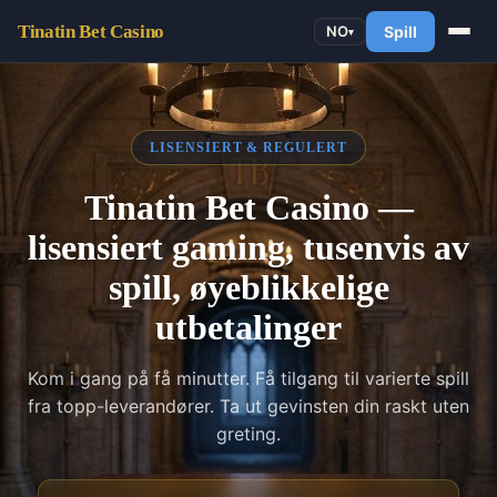
Tinatin Bet Casino
NO
Spill
▾
LISENSIERT & REGULERT
Tinatin Bet Casino —
lisensiert gaming, tusenvis av
spill, øyeblikkelige
utbetalinger
Kom i gang på få minutter. Få tilgang til varierte spill
fra topp-leverandører. Ta ut gevinsten din raskt uten
greting.