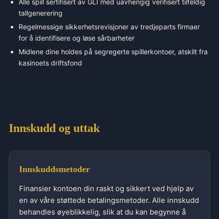
Alle spill sertifisert av GLI med uavhengig verifisert tilfeldig
tallgenerering
Regelmessige sikkerhetsrevisjoner av tredjeparts firmaer
for å identifisere og løse sårbarheter
Midlene dine holdes på segregerte spillerkontoer, atskilt fra
kasinoets driftsfond
Innskudd og uttak
Innskuddsmetoder
Finansier kontoen din raskt og sikkert ved hjelp av
en av våre støttede betalingsmetoder. Alle innskudd
behandles øyeblikkelig, slik at du kan begynne å