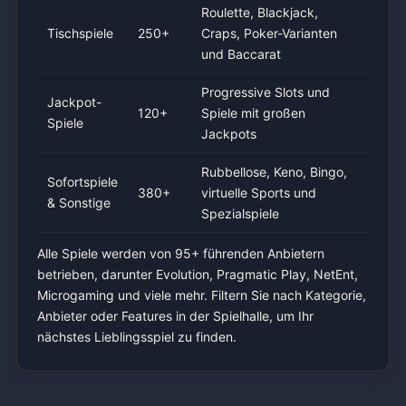
Roulette, Blackjack,
Tischspiele
250+
Craps, Poker-Varianten
und Baccarat
Progressive Slots und
Jackpot-
120+
Spiele mit großen
Spiele
Jackpots
Rubbellose, Keno, Bingo,
Sofortspiele
380+
virtuelle Sports und
& Sonstige
Spezialspiele
Alle Spiele werden von 95+ führenden Anbietern
betrieben, darunter Evolution, Pragmatic Play, NetEnt,
Microgaming und viele mehr. Filtern Sie nach Kategorie,
Anbieter oder Features in der Spielhalle, um Ihr
nächstes Lieblingsspiel zu finden.