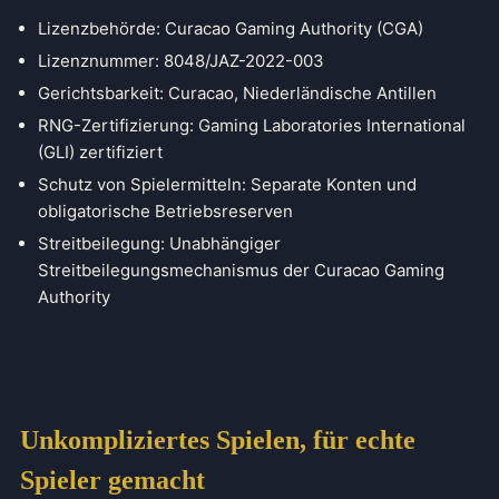
Lizenzbehörde: Curacao Gaming Authority (CGA)
Lizenznummer: 8048/JAZ-2022-003
Gerichtsbarkeit: Curacao, Niederländische Antillen
RNG-Zertifizierung: Gaming Laboratories International
(GLI) zertifiziert
Schutz von Spielermitteln: Separate Konten und
obligatorische Betriebsreserven
Streitbeilegung: Unabhängiger
Streitbeilegungsmechanismus der Curacao Gaming
Authority
Unkompliziertes Spielen, für echte
Spieler gemacht