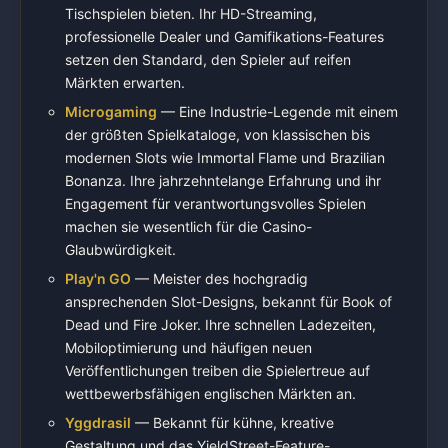
Tischspielen bieten. Ihr HD-Streaming,
professionelle Dealer und Gamifikations-Features
setzen den Standard, den Spieler auf reifen
Märkten erwarten.
Microgaming
— Eine Industrie-Legende mit einem
der größten Spielkataloge, von klassischen bis
modernen Slots wie Immortal Flame und Brazilian
Bonanza. Ihre jahrzehntelange Erfahrung und ihr
Engagement für verantwortungsvolles Spielen
machen sie wesentlich für die Casino-
Glaubwürdigkeit.
Play'n GO
— Meister des hochgradig
ansprechenden Slot-Designs, bekannt für Book of
Dead und Fire Joker. Ihre schnellen Ladezeiten,
Mobiloptimierung und häufigen neuen
Veröffentlichungen treiben die Spielertreue auf
wettbewerbsfähigen englischen Märkten an.
Yggdrasil
— Bekannt für kühne, kreative
Gestaltung und das YieldStreet-Feature-