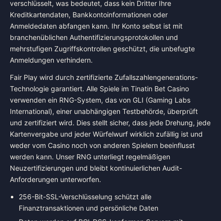
verschlüsselt, was bedeutet, dass kein Dritter Ihre
Kreditkartendaten, Bankkontoinformationen oder
Anmeldedaten abfangen kann. Ihr Konto selbst ist mit
branchenüblichen Authentifizierungsprotokollen und
mehrstufigen Zugriffskontrollen geschützt, die unbefugte
Anmeldungen verhindern.
Fair Play wird durch zertifizierte Zufallszahlengenerations-
Technologie garantiert. Alle Spiele im Tinatin Bet Casino
verwenden ein RNG-System, das von GLI (Gaming Labs
International), einer unabhängigen Testbehörde, überprüft
und zertifiziert wird. Dies stellt sicher, dass jede Drehung, jede
Kartenvergabe und jeder Würfelwurf wirklich zufällig ist und
weder vom Casino noch von anderen Spielern beeinflusst
werden kann. Unser RNG unterliegt regelmäßigen
Neuzertifizierungen und bleibt kontinuierlichen Audit-
Anforderungen unterworfen.
256-Bit-SSL-Verschlüsselung schützt alle
Finanztransaktionen und persönliche Daten