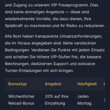
und Zugang zu unserem VIP-Treueprogramm. Dies
sind keine einmaligen Angebote — diese sind
wiederkehrende Vorteile, die dazu dienen, Ihre
Spielkraft zu maximieren und Ihr Risiko zu reduzieren.
Alle Boni haben transparente Umsatzanforderungen,
die im Voraus angegeben sind. Keine versteckten
Bedingungen. Verdienen Sie Punkte mit jedem Einsatz
und schalten Sie höhere VIP-Stufen frei, die bessere
Belohnungen, dedizierten Support und exklusive
Turnier-Einladungen mit sich bringen.
Bonustyp
Angebot
Häufigkeit
Um
Wöchentlicher
20% auf Ihre
Jeden
35
Reload-Bonus
Einzahlung
Montag