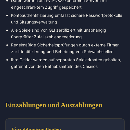
Daten werden auf PCI-DSS-konformen Servern mit
eingeschränktem Zugriff gespeichert
Kontoauthentifizierung umfasst sichere Passwortprotokolle
und Sitzungsverwaltung
Alle Spiele sind von GLI zertifiziert mit unabhängig
überprüfter Zufallszahlengenerierung
Regelmäßige Sicherheitsprüfungen durch externe Firmen
zur Identifizierung und Behebung von Schwachstellen
Ihre Gelder werden auf separaten Spielerkonten gehalten,
getrennt von den Betriebsmitteln des Casinos
Einzahlungen und Auszahlungen
Einzahlungsmethoden