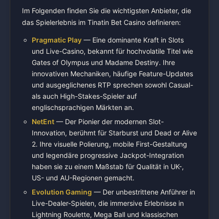
Im Folgenden finden Sie die wichtigsten Anbieter, die
das Spielerlebnis im Tinatin Bet Casino definieren:
Pragmatic Play
— Eine dominante Kraft in Slots
und Live-Casino, bekannt für hochvolatile Titel wie
Gates of Olympus und Madame Destiny. Ihre
innovativen Mechaniken, häufige Feature-Updates
und ausgeglichenes RTP sprechen sowohl Casual-
als auch High-Stakes-Spieler auf
englischsprachigen Märkten an.
NetEnt
— Der Pionier der modernen Slot-
Innovation, berühmt für Starburst und Dead or Alive
2. Ihre visuelle Polierung, mobile First-Gestaltung
und legendäre progressive Jackpot-Integration
haben sie zu einem Maßstab für Qualität in UK-,
US- und AU-Regionen gemacht.
Evolution Gaming
— Der unbestrittene Anführer in
Live-Dealer-Spielen, die immersive Erlebnisse in
Lightning Roulette, Mega Ball und klassischen