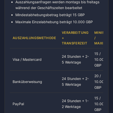
Auszahlungsanfragen werden montags bis freitags
während der Geschäftszeiten bearbeitet
Mindestabhebungsbetrag beträgt 15 GBP
Maximale Einzelabhebung beträgt 10.000 GBP
VERARBEITUNG
MINIMUM
AUSZAHLUNGSMETHODE
+
/
TRANSFERZEIT
MAXIMUM
15 /
24 Stunden + 2-
Visa / Mastercard
10.000
5 Werktage
GBP
20 /
24 Stunden + 2-
Banküberweisung
10.000
5 Werktage
GBP
15 /
24 Stunden + 1-
PayPal
10.000
2 Werktage
GBP