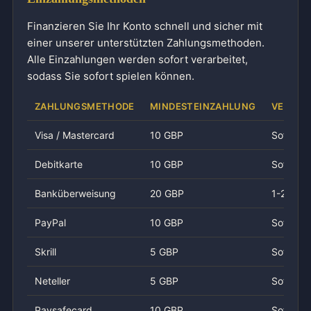
Finanzieren Sie Ihr Konto schnell und sicher mit
einer unserer unterstützten Zahlungsmethoden.
Alle Einzahlungen werden sofort verarbeitet,
sodass Sie sofort spielen können.
ZAHLUNGSMETHODE
MINDESTEINZAHLUNG
VERARB
Visa / Mastercard
10 GBP
Sofort
Debitkarte
10 GBP
Sofort
Banküberweisung
20 GBP
1-2 Wer
PayPal
10 GBP
Sofort
Skrill
5 GBP
Sofort
Neteller
5 GBP
Sofort
Paysafecard
10 GBP
Sofort