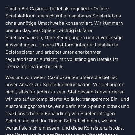
Tinatin Bet Casino arbeitet als regulierte Online-
Spielplattform, die sich auf ein sauberes Spielerlebnis
ohne unnötige Umschweife konzentriert. Wir kümmern
uns um das, was Spieler wichtig ist: faire
Spielmechaniken, klare Bedingungen und zuverlässige
Auszahlungen. Unsere Plattform integriert etablierte
Spielanbieter und arbeitet unter anerkannter
regulatorischer Aufsicht, mit vollständigen Details im
Lizenzinformationsbereich.
Was uns von vielen Casino-Seiten unterscheidet, ist
unser Ansatz zur Spielerkommunikation. Wir behaupten
nicht, alles für jeden zu sein. Stattdessen konzentrieren
wir uns auf unkomplizierte Abläufe: transparente Ein- und
Auszahlungsprozesse, eine definierte Spielbibliothek und
reaktionsschnelle Behandlung von Spieleranfragen.
Spieler, die sich für Tinatin Bet entscheiden, wissen,
worauf sie sich einlassen, und diese Konsistenz ist das,