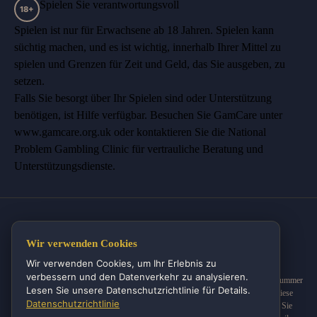
Spielen Sie verantwortungsvoll
18+
Spielen ist nur für Erwachsene ab 18 Jahren. Spielen kann
süchtig machen, und es ist wichtig, innerhalb Ihrer Mittel zu
spielen und Grenzen für Zeit und Geld, das Sie ausgeben, zu
setzen.
Falls Sie besorgt über Ihr Spielen sind oder Unterstützung
benötigen, ist Hilfe verfügbar. Besuchen Sie GamCare unter
www.gamcare.org.uk oder kontaktieren Sie die National
Problem Gambling Clinic für vertrauliche Beratung und
Unterstützungsdienste.
Tinatin Bet Casino
Wir verwenden Cookies
Verantwortungsvolles Spielen
Datenschutzrichtlinie
Wir verwenden Cookies, um Ihr Erlebnis zu
Geschäftsbedingungen
Über uns
verbessern und den Datenverkehr zu analysieren.
Tinatin Bet Casino wird von Tinatin Bet Ltd betrieben und ist unter der Lizenznummer
Lesen Sie unsere Datenschutzrichtlinie für Details.
MGA/B2C/287/2023 der Malta Gaming Authority lizenziert und reguliert. Diese
Datenschutzrichtlinie
Website ist für Personen ab 18 Jahren bestimmt. Wenn Sie oder jemand, den Sie