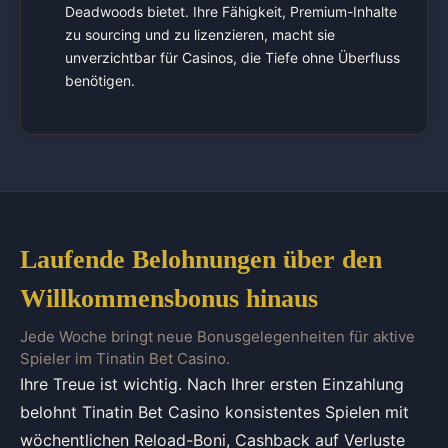
Deadwoods bietet. Ihre Fähigkeit, Premium-Inhalte
zu sourcing und zu lizenzieren, macht sie
unverzichtbar für Casinos, die Tiefe ohne Überfluss
benötigen.
Laufende Belohnungen über den
Willkommensbonus hinaus
Jede Woche bringt neue Bonusgelegenheiten für aktive
Spieler im Tinatin Bet Casino.
Ihre Treue ist wichtig. Nach Ihrer ersten Einzahlung
belohnt Tinatin Bet Casino konsistentes Spielen mit
wöchentlichen Reload-Boni, Cashback auf Verluste