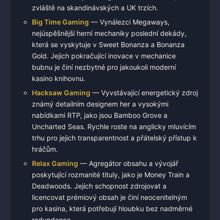
zvláště na skandinávských a UK trzích.
Big Time Gaming
— Vynálezci Megaways,
nejúspěšnější herní mechaniky poslední dekády,
která se vyskytuje v Sweet Bonanza a Bonanza
Gold. Jejich pokračující inovace v mechanice
bubnu je činí nezbytné pro jakoukoli moderní
kasino knihovnu.
Hacksaw Gaming
— Vyvstávající energetický zdroj
známý detailním designem her a vysokými
nabídkami RTP, jako jsou Bamboo Grove a
Uncharted Seas. Rychle roste na anglicky mluvícím
trhu pro jejich transparentnost a přátelský přístup k
hráčům.
Relax Gaming
— Agregátor obsahu a vývojář
poskytující rozmanité tituly, jako je Money Train a
Deadwoods. Jejich schopnost zdrojovat a
licencovat prémiový obsah je činí neocenitelným
pro kasina, která potřebují hloubku bez nadměrné
redundance.