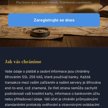
Plus bonus spiny a další výhody. Podrobnosti a podmínky
naleznete níže.
Zaregistrujte se dnes
Pouze 18+. Platí T&P. Pouze noví hráči. Hrajte odpovědně.
Jak vás chráníme
Vaše údaje o platbě a osobní informace jsou chráněny
šifrováním SSL 256 bitů, které používají banky. Každá
transakce mezi vaším zařízením a našimi servery je šifrována
end-to-end, což znamená, že třetí strana nemůže zachytit
podrobnosti vaší kreditní karty, informace o bankovním účtu
nebo přihlašovací údaje. Váš účet je chráněn průmyslovými
standardními protokoly ověřování a vícevrstvými ovládacími