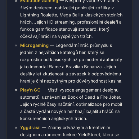
Evolution Gaming
— Nesporný vůdce v hrách s
živým dealerem, nabízející pohlcující zážitky v
Lightning Roulette, Mega Ball a klasických stolních
hrách. Jejich HD streaming, profesionální dealeři a
funkce gamifikace stanovují standard, který
očekávají hráči na vyspělých trzích.
Microgaming
— Legendární hráč průmyslu s
jedním z největších katalogů her, který se
rozprostírá od klasických až po moderní automaty
jako Immortal Flame a Brazilian Bonanza. Jejich
desítky let zkušeností a závazek k odpovědnému
hraní je činí nezbytným pro důvěryhodnost kasina.
Play'n GO
— Mistři vysoce engagement designu
automatů, uznávaní za Book of Dead a Fire Joker.
Jejich rychlé časy načítání, optimalizace pro mobil
a časté vydání nových her hnají loajalitu hráčů na
konkurenčních anglických trzích.
Yggdrasil
— Známý odvážným a kreativním
designem a rámcem funkce YieldStreet, která se