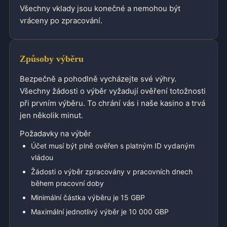
Všechny vklady jsou konečné a nemohou být
vráceny po zpracování.
Způsoby výběru
Bezpečně a pohodlně vycházejte své výhry.
Všechny žádosti o výběr vyžadují ověření totožnosti
při prvním výběru. To chrání vás i naše kasino a trvá
jen několik minut.
Požadavky na výběr
Účet musí být plně ověřen s platným ID vydaným
vládou
Žádosti o výběr zpracovány v pracovních dnech
během pracovní doby
Minimální částka výběru je 15 GBP
Maximální jednotlivý výběr je 10 000 GBP