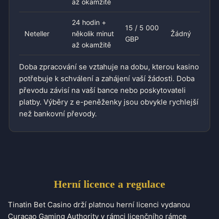
až okamžitě
24 hodin +
15 / 5 000
Neteller
několik minut
Žádný
GBP
až okamžitě
Doba zpracování se vztahuje na dobu, kterou kasino
potřebuje k schválení a zahájení vaší žádosti. Doba
převodu závisí na vaší bance nebo poskytovateli
platby. Výběry z e-peněženky jsou obvykle rychlejší
než bankovní převody.
Herní licence a regulace
Tinatin Bet Casino drží platnou herní licenci vydanou
Curacao Gaming Authority v rámci licenčního rámce