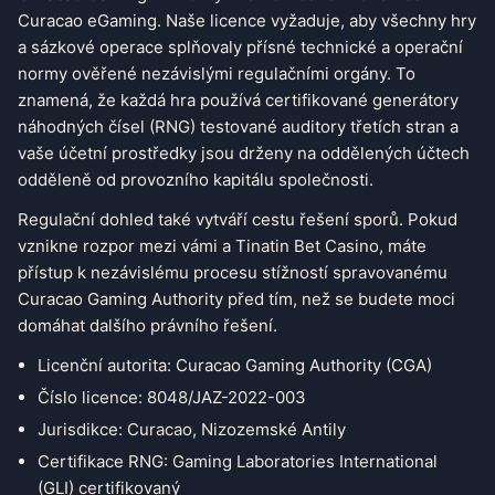
Curacao eGaming. Naše licence vyžaduje, aby všechny hry
a sázkové operace splňovaly přísné technické a operační
normy ověřené nezávislými regulačními orgány. To
znamená, že každá hra používá certifikované generátory
náhodných čísel (RNG) testované auditory třetích stran a
vaše účetní prostředky jsou drženy na oddělených účtech
odděleně od provozního kapitálu společnosti.
Regulační dohled také vytváří cestu řešení sporů. Pokud
vznikne rozpor mezi vámi a Tinatin Bet Casino, máte
přístup k nezávislému procesu stížností spravovanému
Curacao Gaming Authority před tím, než se budete moci
domáhat dalšího právního řešení.
Licenční autorita: Curacao Gaming Authority (CGA)
Číslo licence: 8048/JAZ-2022-003
Jurisdikce: Curacao, Nizozemské Antily
Certifikace RNG: Gaming Laboratories International
(GLI) certifikovaný