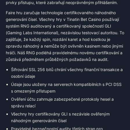
prvky přístupu, které zabraňují neoprávněným přihlášením.
Faire hru zaručuje technologie certifikovaného náhodného
generování čísel. Všechny hry v Tinatin Bet Casino používají
systém RNG auditovaný a certifikovaný společností GLI
(Gaming Labs International), nezávislou testovací autoritou. To
zajišťuje, že každý spin, rozdání karet a hod kostkou je
opravdu náhodný a nemůže být ovlivněn kasinem nebo jinými
hráči. Náš RNG podléhá pravidelnému novému certifikování a
zůstává předmětem průběžných požadavků na audit.
Šifrování SSL 256 bitů chrání všechny finanční transakce a
osobní údaje
Údaje jsou uloženy na serverech kompatibilních s PCI DSS
s omezeným přístupem
Ověření účtu zahrnuje zabezpečené protokoly hesel a
správu relací
Všechny hry certifikovány GLI s nezávisle ověřeným
náhodným generováním čísel
Pravidelné bezpečnostní audity třetích stran pro