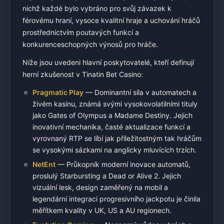
nichž každé bylo vybráno pro svůj závazek k
férovému hraní, vysoce kvalitní hraje a uchování hráčů
prostřednictvím poutavých funkcí a
konkurenceschopných výnosů pro hráče.
Níže jsou uvedeni hlavní poskytovatelé, kteří definují
herní zkušenost v Tinatin Bet Casino:
Pragmatic Play
— Dominantní síla v automatech a
živém kasinu, známá svými vysokovolatilními tituly
jako Gates of Olympus a Madame Destiny. Jejich
inovativní mechanika, časté aktualizace funkcí a
vyrovnaný RTP se líbí jak příležitostným tak hráčům
se vysokými sázkami na anglicky mluvících trzích.
NetEnt
— Průkopník moderní inovace automatů,
proslulý Starbursting a Dead or Alive 2. Jejich
vizuální lesk, design zaměřený na mobil a
legendární integraci progresivního jackpotu je činila
měřítkem kvality v UK, US a AU regionech.