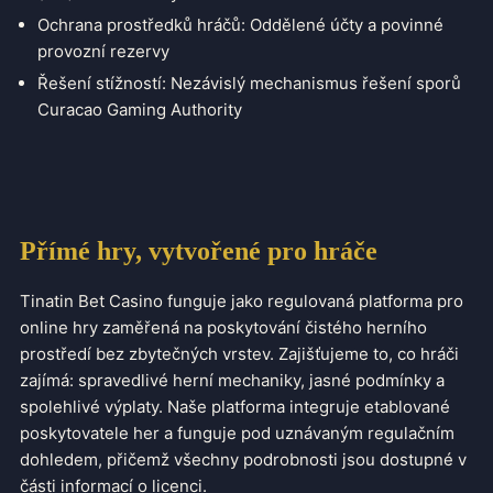
Ochrana prostředků hráčů: Oddělené účty a povinné
provozní rezervy
Řešení stížností: Nezávislý mechanismus řešení sporů
Curacao Gaming Authority
Přímé hry, vytvořené pro hráče
Tinatin Bet Casino funguje jako regulovaná platforma pro
online hry zaměřená na poskytování čistého herního
prostředí bez zbytečných vrstev. Zajišťujeme to, co hráči
zajímá: spravedlivé herní mechaniky, jasné podmínky a
spolehlivé výplaty. Naše platforma integruje etablované
poskytovatele her a funguje pod uznávaným regulačním
dohledem, přičemž všechny podrobnosti jsou dostupné v
části informací o licenci.