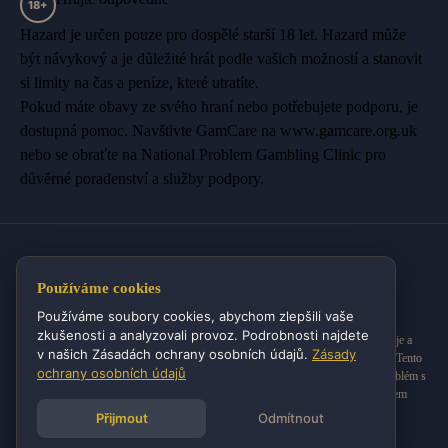
18+
Hazard je určen pouze pro dospělé starší 18 let. Hazard může
být návykový a je důležité hrát podle vašich možností a stanovit
si limity na čas a peníze, které utratíte.
Pokud máte obavy ze svého hraní nebo potřebujete podporu, je
dostupná pomoc. Navštivte GamCare na www.gamcare.org.uk
nebo se obraťte na National Problem Gambling Clinic pro
důvěrné poradenství a služby podpory.
Tinatin Bet Casino
Používáme cookies
Odpovědné hraní
Zásady ochrany osobních údajů
Používáme soubory cookies, abychom zlepšili vaše
Podmínky a ustanovení
O nás
zkušenosti a analyzovali provoz. Podrobnosti najdete
Tinatin Bet Casino je provozován společností Tinatin Bet Ltd, kterou licencuje a
v našich Zásadách ochrany osobních údajů.
Zásady
reguluje Malta Gaming Authority pod licenčním číslem MGA/B2C/287/2023. Tento
ochrany osobních údajů
web je určen pro osoby starší 18 let. Pokud máte nebo podezříváte, že máte problém s
hazardem, je dostupná podpora prostřednictvím National Council on Problem
Gambling na adrese ncpg.org nebo na telefonním čísle 1-800-522-4700.
Přijmout
Odmítnout
2026 Tinatin Bet Casino. Všechna práva vyhrazena.