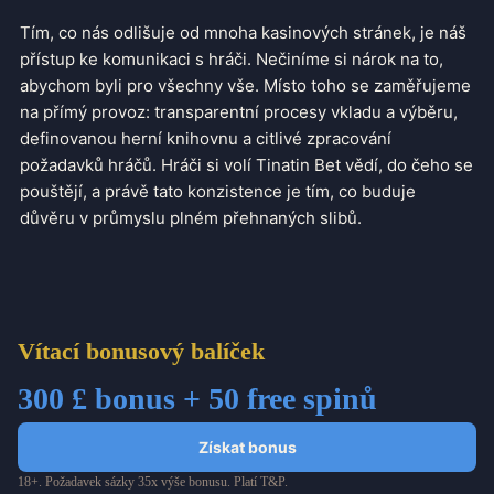
Tím, co nás odlišuje od mnoha kasinových stránek, je náš
přístup ke komunikaci s hráči. Nečiníme si nárok na to,
abychom byli pro všechny vše. Místo toho se zaměřujeme
na přímý provoz: transparentní procesy vkladu a výběru,
definovanou herní knihovnu a citlivé zpracování
požadavků hráčů. Hráči si volí Tinatin Bet vědí, do čeho se
pouštějí, a právě tato konzistence je tím, co buduje
důvěru v průmyslu plném přehnaných slibů.
Vítací bonusový balíček
300 £ bonus + 50 free spinů
Získat bonus
18+. Požadavek sázky 35x výše bonusu. Platí T&P.