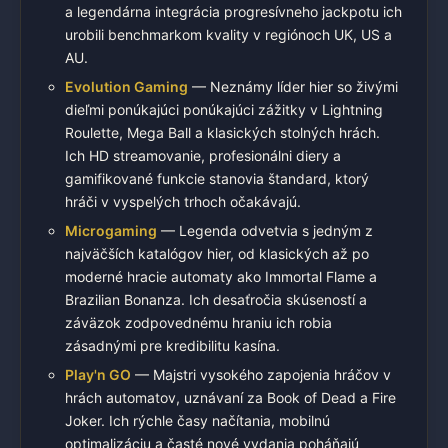
a legendárna integrácia progresívneho jackpotu ich
urobili benchmarkom kvality v regiónoch UK, US a
AU.
Evolution Gaming
— Neznámy líder hier so živými
dieľmi ponúkajúci ponúkajúci zážitky v Lightning
Roulette, Mega Ball a klasických stolných hrách.
Ich HD streamovanie, profesionálni diery a
gamifikované funkcie stanovia štandard, ktorý
hráči v vyspelých trhoch očakávajú.
Microgaming
— Legenda odvetvia s jedným z
najväčších katalógov hier, od klasických až po
moderné hracie automaty ako Immortal Flame a
Brazilian Bonanza. Ich desaťročia skúseností a
záväzok zodpovednému hraniu ich robia
zásadnými pre kredibilitu kasína.
Play'n GO
— Majstri vysokého zapojenia hráčov v
hrách automatov, uznávaní za Book of Dead a Fire
Joker. Ich rýchle časy načítania, mobilnú
optimalizáciu a časté nové vydania poháňajú