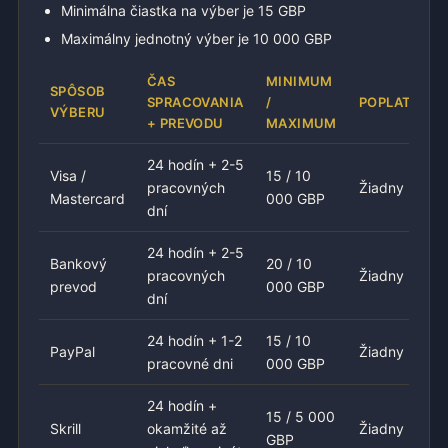
Minimálna čiastka na výber je 15 GBP
Maximálny jednotný výber je 10 000 GBP
ČAS
MINIMUM
SPÔSOB
SPRACOVANIA
/
POPLATOK
VÝBERU
+ PREVODU
MAXIMUM
24 hodín + 2-5
Visa /
15 / 10
pracovných
Žiadny
Mastercard
000 GBP
dní
24 hodín + 2-5
Bankový
20 / 10
pracovných
Žiadny
prevod
000 GBP
dní
24 hodín + 1-2
15 / 10
PayPal
Žiadny
pracovné dni
000 GBP
24 hodín +
15 / 5 000
Skrill
okamžité až
Žiadny
GBP