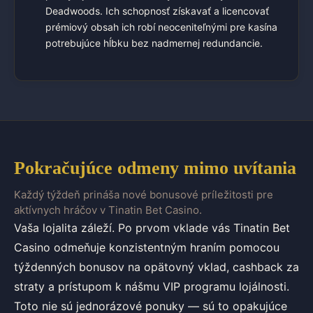
Deadwoods. Ich schopnosť získavať a licencovať
prémiový obsah ich robí neoceniteľnými pre kasína
potrebujúce hĺbku bez nadmernej redundancie.
Pokračujúce odmeny mimo uvítania
Každý týždeň prináša nové bonusové príležitosti pre
aktívnych hráčov v Tinatin Bet Casino.
Vaša lojalita záleží. Po prvom vklade vás Tinatin Bet
Casino odmeňuje konzistentným hraním pomocou
týždenných bonusov na opätovný vklad, cashback za
straty a prístupom k nášmu VIP programu lojálnosti.
Toto nie sú jednorázové ponuky — sú to opakujúce