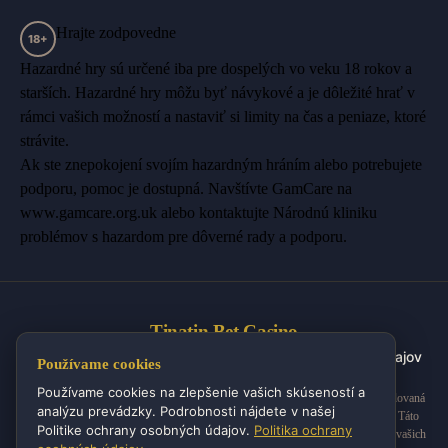
Hrajte zodpovedne
18+
Hazardné hry sú určené iba pre dospelých vo veku 18 rokov a
starších. Hazardné hry môžu byť návykové a je dôležité hrať v
rámci vašich možností a nastaviť si limity na čas a peniaze, ktoré
strávite.
Ak ste znepokojení svojím hazardným hráním alebo potrebujete
podporu, pomoc je dostupná. Navštívte GamCare na
www.gamcare.org.uk alebo kontaktujte Národnú kliniku
problémov s hazardom pre dôverné rady a podporu.
Tinatin Bet Casino
Zodpovedné hazardné hry
Politika ochrany osobných údajov
Používame cookies
Podmienky použitia
O nás
Používame cookies na zlepšenie vašich skúseností a
Tinatin Bet Casino prevádzkuje spoločnosť Tinatin Bet Ltd, licencovaná a regulovaná
analýzu prevádzky. Podrobnosti nájdete v našej
licenčným číslom MGA/B2C/287/2023 vydaným Maltskou hracou autoritou. Táto
Politike ochrany osobných údajov.
Politika ochrany
webová stránka je určená pre osoby staršie ako 18 rokov. Ak vy alebo niekto z vašich