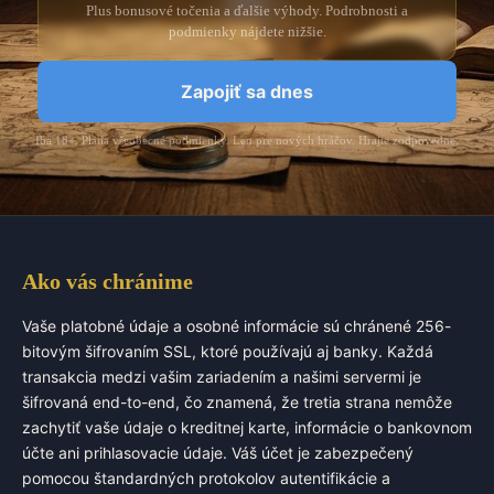
Plus bonusové točenia a ďalšie výhody. Podrobnosti a
podmienky nájdete nižšie.
Zapojiť sa dnes
Iba 18+. Platia všeobecné podmienky. Len pre nových hráčov. Hrajte zodpovedne.
Ako vás chránime
Vaše platobné údaje a osobné informácie sú chránené 256-
bitovým šifrovaním SSL, ktoré používajú aj banky. Každá
transakcia medzi vašim zariadením a našimi servermi je
šifrovaná end-to-end, čo znamená, že tretia strana nemôže
zachytiť vaše údaje o kreditnej karte, informácie o bankovnom
účte ani prihlasovacie údaje. Váš účet je zabezpečený
pomocou štandardných protokolov autentifikácie a