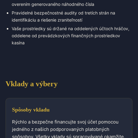
overením generovaného náhodného čísla
Pravidelné bezpečnostné audity od tretích strán na
identifikáciu a riešenie zraniteľností
Vaše prostriedky sú držané na oddelených účtoch hráčov,
oddelene od prevádzkových finančných prostriedkov
kasína
Vklady a výbery
Spôsoby vkladu
Rýchlo a bezpečne financujte svoj účet pomocou
jedného z našich podporovaných platobných
spôsobov. Všetky vklady sú spracovávané okamžite,