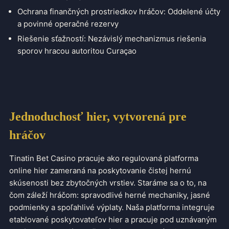
Ochrana finančných prostriedkov hráčov: Oddelené účty
a povinné operačné rezervy
Riešenie sťažností: Nezávislý mechanizmus riešenia
sporov hracou autoritou Curaçao
Jednoduchosť hier, vytvorená pre
hráčov
Tinatin Bet Casino pracuje ako regulovaná platforma
online hier zameraná na poskytovanie čistej hernú
skúsenosti bez zbytočných vrstiev. Staráme sa o to, na
čom záleží hráčom: spravodlivé herné mechaniky, jasné
podmienky a spoľahlivé výplaty. Naša platforma integruje
etablované poskytovateľov hier a pracuje pod uznávaným