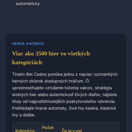
automaticky.
HERNÁ KNIŽNICA
Viac ako 3500 hier vo všetkých
kategóriách
Tinatin Bet Casino ponúka jednu z najviac rozmanitých
herných zbierok dostupných hráčom. Či
uprednostňujete vzrušenie točenia valcov, stratégiu
stolných hier alebo autentickosť živých dieľov, nájdete
tituly od najpodľahnutejších poskytovateľov odvetvia.
Prehľadajte hracie automaty, živé hry kasína, klasické
hry a ďalšie.
Počet
Kategória
Čo je v nej