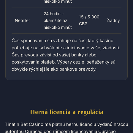
niekoľko minút
24 hodín +
15 / 5 000
Neteller
okamžité až
Žiadny
GBP
niekoľko minút
Čas spracovania sa vzťahuje na čas, ktorý kasíno
potrebuje na schválenie a iniciovanie vašej žiadosti.
Čas prevodu závisí od vašej banky alebo
poskytovania platieb. Výbery cez e-peňaženky sú
obvykle rýchlejšie ako bankové prevody.
Herná licencia a regulácia
Tinatin Bet Casino má platnú hernu licenciu vydanú hracou
autoritou Curaçao pod rámcom licencovania Curaçao